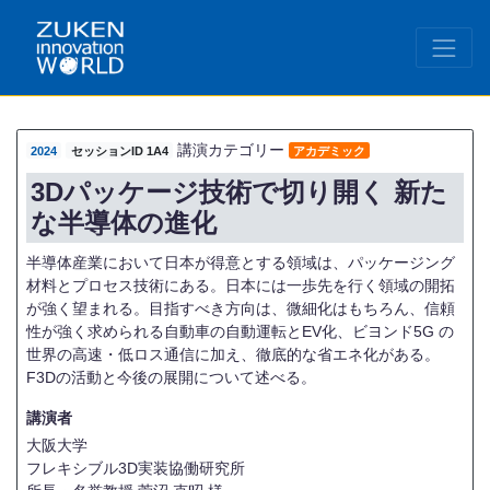
講演カテゴリー
2024
セッションID 1A4
アカデミック
3Dパッケージ技術で切り開く 新た
な半導体の進化
半導体産業において日本が得意とする領域は、パッケージング
材料とプロセス技術にある。日本には一歩先を行く領域の開拓
が強く望まれる。目指すべき方向は、微細化はもちろん、信頼
性が強く求められる自動車の自動運転とEV化、ビヨンド5G の
世界の高速・低ロス通信に加え、徹底的な省エネ化がある。
F3Dの活動と今後の展開について述べる。
講演者
大阪大学
フレキシブル3D実装協働研究所