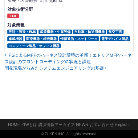
所長・名誉教授
菅沼 克昭 様
対象技術分野
3D-IC
対象業種
設計・製造・EMS
産業機器・生産設備
自動車・輸送用機器
航空宇宙
車載機器
医療機器・精密機器
情報通信・ネットワーク
電子デバイス製品
コンシューマ製品・オフィス機器
IPSによるMFPのハーネス設計環境の革新！エトリアMFPハーネ
投稿ナビゲーション
ス設計のフロントローディングの状況と課題
開発現場からみたシステムエンジニアリングの基礎
HOME
ZIWとは
講演情報アーカイブ
NEWS
お問い合わせ
English
© ZUKEN INC. All rights reserved.