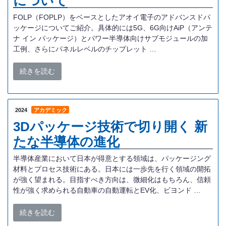
について
FOLP（FOPLP）をベースとしたアオイ電子のアドバンスドパ
ッケージについてご紹介。具体的には5G、6G向けAiP（アンテ
ナ イン パッケージ）とパワー半導体向けサブモジュールの加
工例、さらにパネルレベルのチップレット …
続きを読む
2024
アカデミック
3Dパッケージ技術で切り開く 新
たな半導体の進化
半導体産業において日本が得意とする領域は、パッケージング
材料とプロセス技術にある。日本には一歩先を行く領域の開拓
が強く望まれる。目指すべき方向は、微細化はもちろん、信頼
性が強く求められる自動車の自動運転とEV化、ビヨンド …
続きを読む