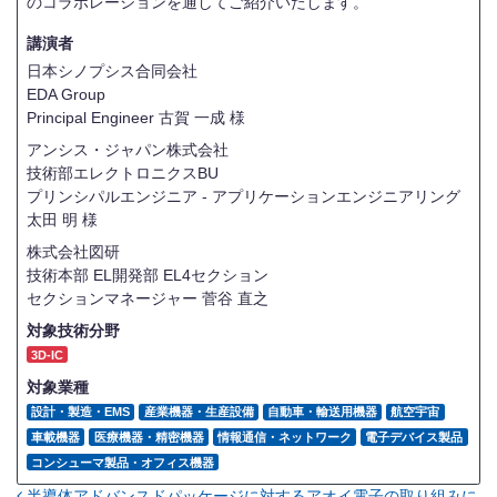
のコラボレーションを通してご紹介いたします。
講演者
日本シノプシス合同会社
EDA Group
Principal Engineer
古賀 一成 様
アンシス・ジャパン株式会社
技術部エレクトロニクスBU
プリンシパルエンジニア - アプリケーションエンジニアリング
太田 明 様
株式会社図研
技術本部 EL開発部 EL4セクション
セクションマネージャー
菅谷 直之
対象技術分野
3D-IC
対象業種
設計・製造・EMS
産業機器・生産設備
自動車・輸送用機器
航空宇宙
車載機器
医療機器・精密機器
情報通信・ネットワーク
電子デバイス製品
コンシューマ製品・オフィス機器
半導体アドバンスドパッケージに対するアオイ電子の取り組みに