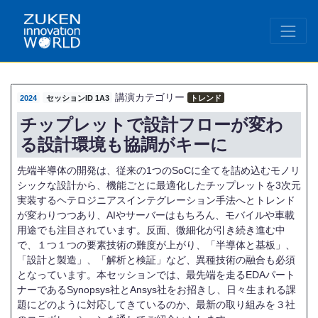
講演カテゴリー
2024
セッションID 1A3
トレンド
チップレットで設計フローが変わ
る設計環境も協調がキーに
先端半導体の開発は、従来の1つのSoCに全てを詰め込むモノリ
シックな設計から、機能ごとに最適化したチップレットを3次元
実装するヘテロジニアスインテグレーション手法へとトレンド
が変わりつつあり、AIやサーバーはもちろん、モバイルや車載
用途でも注目されています。反面、微細化が引き続き進む中
で、１つ１つの要素技術の難度が上がり、「半導体と基板」、
「設計と製造」、「解析と検証」など、異種技術の融合も必須
となっています。本セッションでは、最先端を走るEDAパート
ナーであるSynopsys社とAnsys社をお招きし、日々生まれる課
題にどのように対応してきているのか、最新の取り組みを３社