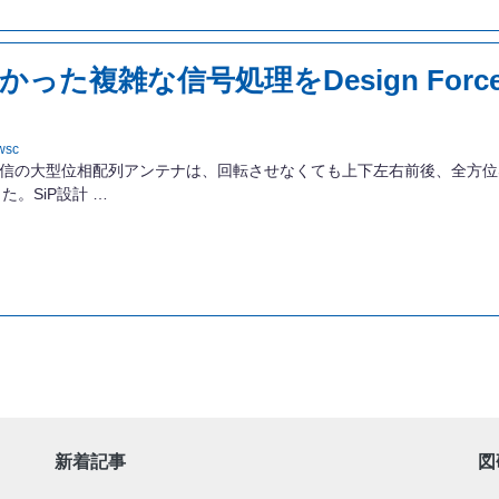
った複雑な信号処理をDesign For
wsc
衛星通信の大型位相配列アンテナは、回転させなくても上下左右前後、全方
。SiP設計 …
新着記事
図