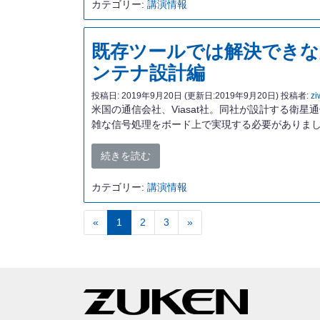
カテゴリー:
講演情報
既存ツールでは解決できなか
ンテナ設計編
投稿日:
2019年9月20日
(更新日:2019年9月20日)
投稿者:
zi
米国の通信会社、Viasat社。同社が設計する
雑な信号処理をボード上で実現する必要がありました
続きを読む
カテゴリー:
講演情報
«
前へ
1
2
3
»
次へ