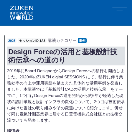
講演カテゴリー
2025
セッションID 1A3
事例
Design Forceの活用と基板設計技
術伝承への道のり
2019年にBoard DesignerからDesign Forceへの移行を開始しま
した。2020年のZUKEN digital SESSIONS にて、移行に伴う業
務効率の向上や運用実態を踏まえた具体的な活用事例を発表し
ました。本講演では「基板設計CADの活用と技術伝承」をテー
マに、1つ目はDesign Forceの運用開始から約6年が経過した現
状の設計環境と設計インフラの変化について、2つ目は技術伝承
に向けた当社の取り組みやその変遷について紹介します。併せ
て同じ電気計測器業界に属する日置電機株式会社様との技術交
流ついても発表します。
講演者