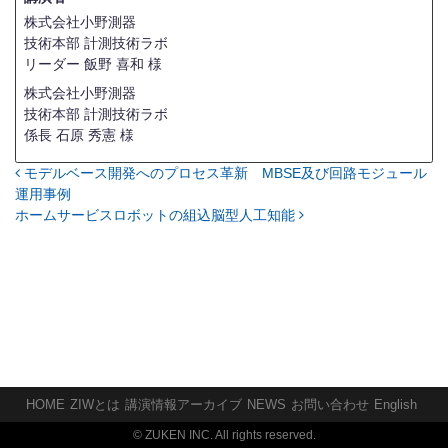
株式会社小野測器
技術本部 計測技術ラボ
リーダー
飯野 喜和 様
株式会社小野測器
技術本部 計測技術ラボ
係長
石原 秀憲 様
モデルベース開発へのプロセス革新 MBSE及び回路モジュール
投稿ナビゲーション
運用事例
ホームサービスロボットの組込脳型人工知能
HOME
ZIWとは
講演情報アーカイブ
NEWS
お問い合わせ
English
© ZUKEN INC. All rights reserved.