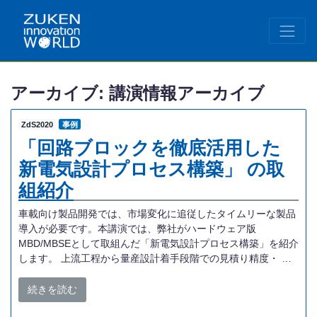
アーカイブ:
講演情報アーカイブ
ZdS2020
事例
「回路ブロックを徹底活用した
新電気設計プロセス構築」 の取
組紹介
車載向け製品開発では、市場変化に追従したタイムリーな製品
導入が必要です。本講演では、弊社がハードウェア版
MBD/MBSEとして取組んだ「新電気設計プロセス構築」を紹介
します。 上流工程から量産設計着手段階での見積り精度・ …
続きを読む