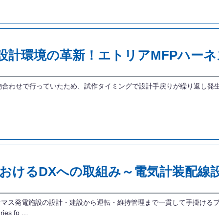
ネス設計環境の革新！エトリアMFPハー
せで行っていたため、試作タイミングで設計手戻りが繰り返し発生していました
るDXへの取組み～電気計装配線設計システ
オマス発電施設の設計・建設から運転・維持管理まで一貫して手掛ける
s fo …