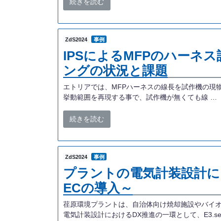
続きを読む
ZdS2024
事例
IPSによるMFPのハー
ングの状況と課題
エトリアでは、MFPハーネスの線長を試作機の現物合わ
挙動範囲を再現する事で、試作機が無くても線 …
続きを読む
ZdS2024
事例
プラントの電気計装設計におけ
ECの導入～
荏原環境プラントは、自治体向け焼却施設やバイ
電気計装設計におけるDX推進の一環として、E3.serie