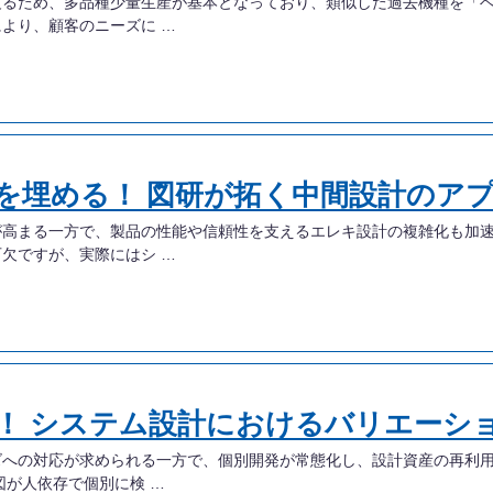
渡るため、多品種少量生産が基本となっており、類似した過去機種を「
より、顧客のニーズに …
間を埋める！ 図研が拓く中間設計のア
が高まる一方で、製品の性能や信頼性を支えるエレキ設計の複雑化も加
欠ですが、実際にはシ …
！ システム設計におけるバリエーシ
ズへの対応が求められる一方で、個別開発が常態化し、設計資産の再利
図が人依存で個別に検 …