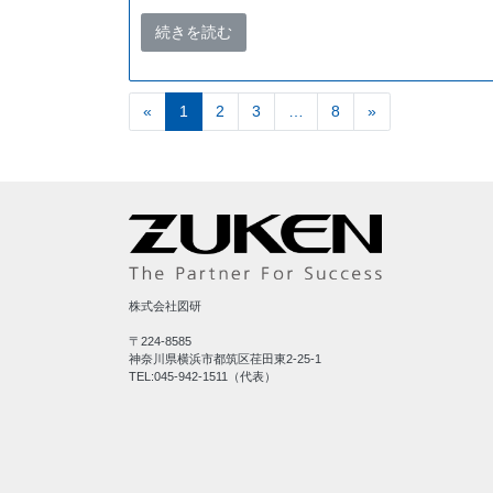
続きを読む
«
前へ
1
2
3
…
8
»
次へ
株式会社図研
〒224-8585
神奈川県横浜市都筑区荏田東2-25-1
TEL:045-942-1511（代表）