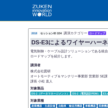
講演カテゴリー
2018
セッションID 1D4
ロードマップ
DS-E3によるワイヤーハ
電気制御・ケーブル設計ソリューションである統合電気
ロードマップを紹介します。
講演者
株式会社図研
オートモーティブ＆マシナリー事業部 営業部 SE課
課長
小松 直人
対象製品
DS-2（データマネージメント）
DS-2（電気設計PDM）
E3
対象業種
産業機器・生産設備
自動車・輸送用機器
車載機器
医療機