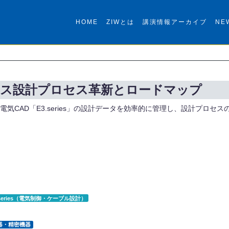
HOME
ZIWとは
講演情報アーカイブ
NE
ーネス設計プロセス革新とロードマップ
CAD「E3.series」の設計データを効率的に管理し、設計プロセス
.series（電気制御・ケーブル設計）
器・精密機器