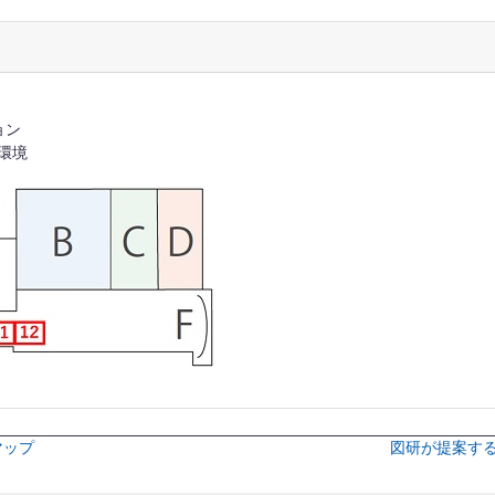
ョン
援環境
ドマップ
図研が提案す