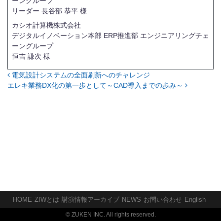
ーングループ
リーダー
長谷部 恭平 様
カシオ計算機株式会社
デジタルイノベーション本部 ERP推進部 エンジニアリングチェ
ーングループ
恒吉 謙次 様
電気設計システムの全面刷新へのチャレンジ
投稿ナビゲーション
エレキ業務DX化の第一歩として～CAD導入までの歩み～
HOME
ZIWとは
講演情報アーカイブ
NEWS
お問い合わせ
English
© ZUKEN INC. All rights reserved.