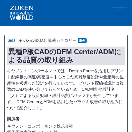
講演カテゴリー
2017
セッションID 2A2
事例
異種P板CADのDFM Center/ADMに
よる品質の取り組み
キヤノン・コンポーネンツでは、Design Forceを活用しプリン
ト配線板の高速/高密度を中心とした高難易度設計や量産時の生
産性を考慮した設計を行っています。 プリント配線板設計は複
数のCADを使い分けて行っているため、CAD機能や設計者
（人）による設計効率・設計品質にバラツキが発生していま
す。 DFM CenterとADMを活用したバラツキ改善の取り組みに
ついて紹介します。
講演者
キヤノン・コンポーネンツ株式会社