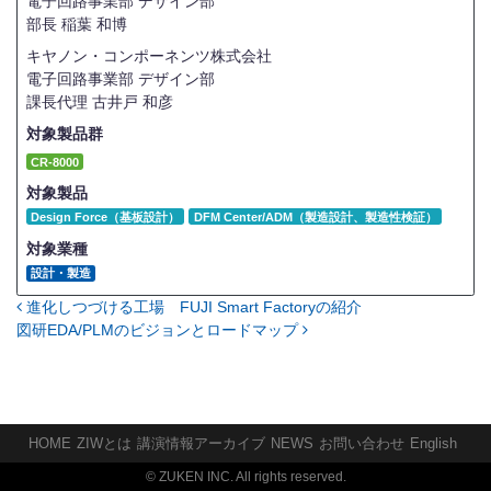
電子回路事業部 デザイン部
部長
稲葉 和博
キヤノン・コンポーネンツ株式会社
電子回路事業部 デザイン部
課長代理
古井戸 和彦
対象製品群
CR-8000
対象製品
Design Force（基板設計）
DFM Center/ADM（製造設計、製造性検証）
対象業種
設計・製造
進化しつづける工場 FUJI Smart Factoryの紹介
投稿ナビゲーション
図研EDA/PLMのビジョンとロードマップ
HOME
ZIWとは
講演情報アーカイブ
NEWS
お問い合わせ
English
© ZUKEN INC. All rights reserved.