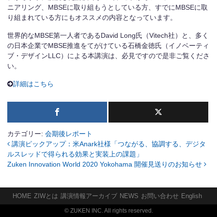
ニアリング、MBSEに取り組もうとしている方、すでにMBSEに取
り組まれている方にもオススメの内容となっています。
世界的なMBSE第一人者であるDavid Long氏（Vitech社）と、多く
の日本企業でMBSE推進をてがけている石橋金徳氏（イノベーティ
ブ・デザインLLC）による本講演は、必見ですので是非ご覧くださ
い。
詳細はこちら
カテゴリー:
会期後レポート
講演ピックアップ：米Anark社様「つながる、協調する、デジタ
投稿ナビゲーション
ルスレッドで得られる効果と実装上の課題」
Zuken Innovation World 2020 Yokohama 開催見送りのお知らせ
HOME
ZIWとは
講演情報アーカイブ
NEWS
お問い合わせ
English
© ZUKEN INC. All rights reserved.