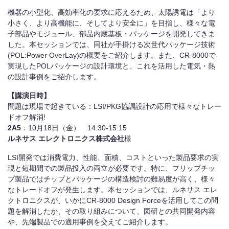
機器の小型化、高効率化の要求に応えるため、太陽誘電は「より
小さく、より高機能に、そしてより安全に」を目指し、様々な電
子部品やモジュール、部品内蔵基板・パッケージを開発してきま
した。本セッションでは、同社が手掛ける次世代パッケージ技術
(POL:Power OverLay)の概要をご紹介します。また、CR-8000で
実現したPOLパッケージの設計環境と、これを活用した電気・熱
の設計事例をご紹介します。
【講演日時】
問題は現場で起きている：LSI/PKG協調設計の応用で様々なトレー
ドオフ解消!
2A5
：10月18日（金） 14:30-15:15
ルネサス エレクトロニクス株式会社
様
LSI開発では消費電力、性能、面積、コストといった製品要求の実
現と短期間での製品投入の両立が必要です。特に、フリップチッ
プ製品ではチップとパッケージの構造検討の難易度が高く、様々
なトレードオフが発生します。本セッションでは、ルネサス エレ
クトロニクスが、いかにCR-8000 Design Forceを活用してこの問
題を解消したか、その取り組みについて、図研との共同開発内容
や、先端製品での適用事例を交えてご紹介します。