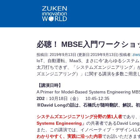
必聴！ MBSE入門ワークシ
投稿日:
2019年9月13日
(更新日:2019年9月13日)
投稿者:
ziws
IoT、自動運転、MaaS、まさに今“あらゆるシ
太刀打ちできず、「システムズエンジニアリング」が成功のカ
ズエンジニアリング）」に関する講演を多数ご用意し
【講演日時】
A Primer for Model-Based Systems Enginee
2D2
：10月18日（金） 10:45-12:35
※David Longの話は、石橋氏が随時翻訳、解
システムズエンジニアリング分野の第1人者
であり、
Systems Engineering」
の共著者であるDavid L
また、この講演では、イノベーティブ・デザインLL
わかりやすく、実践に沿った内容
でお話いただきま