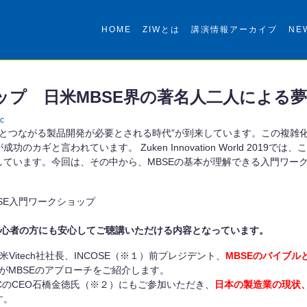
HOME
ZIWとは
講演情報アーカイブ
NE
ョップ 日米MBSE界の著名人二人による
c
ステムとつながる製品開発が必要とされる時代”が到来しています。この複
ギと言われています。 Zuken Innovation World 2019
ています。今回は、その中から、MBSEの基本が理解できる入門ワー
ring MBSE入門ワークショップ
説。初心者の方にも安心してご聴講いただける内容となっています。
米Vitech社社長、INCOSE（※１）前プレジデント、
MBSEのバイブルとも言
ongがMBSEのアプローチをご紹介します。
CのCEO石橋金徳氏（※２）にもご参加いただき、
日本の製造業の現状
す。