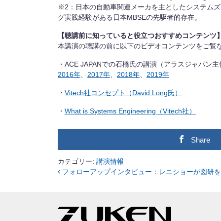
※2：日本の自動車関連メーカを主としたシステム
グ実践経験がある日本MBSEの先駆者的存在。
【聴講前に知っていると役立つおすすめコンテンツ
本講演の聴講の前に以下のビデオコンテンツをご覧
・ACE JAPANでの石橋氏の講演（アラスジャパン主
2016
年
、
2017
年
、
2018
年
、
2019
年
・
Vitech
社コンセプト（
David Long
氏）
・
What is Systems Engineering
（
Vitech
社）
Share
カテゴリー:
講演情報
フォローアップインタビュー：レニショーが図研を
投稿ナビゲーション