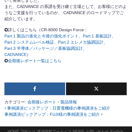
いて発表しました。
また、CADVANCE の系譜を受け継ぐ立場として、お客様にどのよ
うなご支援を行っているのか、 CADVANCE のロードマップでご
紹介しています。
詳しくはこちら（CR-8000 Design Force：
Part.1 製品の進化と今後の強化ポイント
、
Part.1 基板設計
、
Part.2 システムレベル検証
、
Part.2 エレメカ協調設計
、
Part.3 半導体／パッケージ／基板協調設計
、
CADVANCE
）
会期後レポート一覧はこちら
カテゴリー:
会期後レポート
・
製品情報
事例講演ピックアップ：日置電機様の事例講演をご紹介
投稿ナビゲーション
事例講演ピックアップ：FUJI様の事例講演をご紹介
HOME
ZIWとは
講演情報アーカイブ
NEWS
お問い合わせ
English