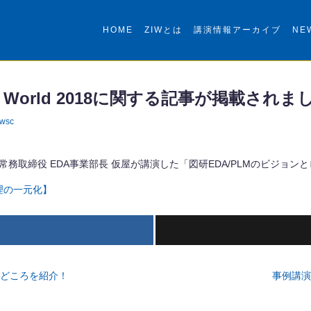
HOME
ZIWとは
講演情報アーカイブ
NE
ation World 2018に関する記事が掲載され
iwsc
d 2018にて図研常務取締役 EDA事業部長 仮屋が講演した「図研EDA/PLM
理の一元化】
どころを紹介！
事例講